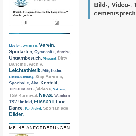
Bild-, Video-,
dementsprech
Verein,
Medien,
Waldfeste,
Sportarten,
Gymnastik,
Anreise,
Ungarnbesuch,
Dirty
Pinwand,
Dancing,
Archiv,
Leichtathletik,
Mitglieder,
Step Aerobic,
Linksammlung,
Kontakt,
Sporthalle,
Aba,
Videos,
Jubiläum 2013,
Satzung,
News,
TSV Karneval,
Wandern
Fussball,
Line
TSV Umfeld,
Dance,
Sportanlage,
Fan Artikel,
Bilder,
MEINE ANFORDERUNGEN