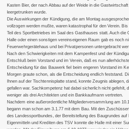
Kasten Bier, der nach Abbau auf der Weide in die Gastwirtscha
leergetrunken wurde.
Die Auswirkungen der Kündigung, die am Montag ausgesproche
vollzogen werden mußte, waren katastrophal für den Verein. Bis
Teil des Sportbetriebes im Saal des Gasthauses statt. Auch die G
Halle oder einen sonstigen vereinseigenen Raum gab es noch n
Feuerwehrgerätehaus und bei Privatpersonen untergebracht wer
Nach den Schwierigkeiten mit dem Kampenfest und der Kündigung
Entschluß beim Vorstand und im Verein, daß es nun allerhöchste Z
Entscheidung für das Bauwerk fiel beim engeren Vorstand im Ke
Morgen graute schon, als die Entscheidung endlich feststand. Die
Ihnen auf der Tischtennisplatte stand, konnte Zeugnis ablegen, d
gefallen war. Sachkompetenz hat dabei sicherlich nicht gefehlt,
weniger als drei Architekten und ein Bankkaufmann vertreten.
Nachdem eine außerordentliche Mitgliederversammlung am 10.12
begann man schon am 3.1.77 mit dem Bau. Mit den Zuschüssen 
des Landessportbundes, der Bereitstellung des Baugrundes auf
Eigenmitteln und Krediten des TSV konnte die Halle mit einer 